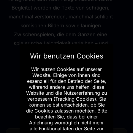
Begleitet werden die Texte von schrägen,
manchmal verstörenden, manchmal schlicht
komischen Bildern sowie launigen
Zwischenspielen, die dem Ganzen eine
spielerische Leichtigkeit verleihen – und
immer wieder eine frische Prise
Wir benutzen Cookies
Augenzwinkern.
Wir nutzen Cookies auf unserer
Website. Einige von ihnen sind
essenziell für den Betrieb der Seite,
Amazon
Werbelink
(*)
während andere uns helfen, diese
Website und die Nutzererfahrung zu
verbessern (Tracking Cookies). Sie
🔗 Link kopieren
können selbst entscheiden, ob Sie
die Cookies zulassen möchten. Bitte
beachten Sie, dass bei einer
Ablehnung womöglich nicht mehr
alle Funktionalitäten der Seite zur