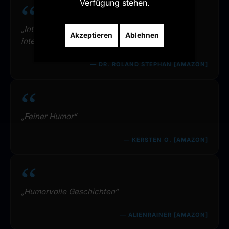
Verfügung stehen.
„Intelligenter Humor über mitunter wenig
Akzeptieren
Ablehnen
intelligente KI“
— DR. ROLAND STEPHAN [AMAZON]
„Feiner Humor“
— KERSTEN O. [AMAZON]
„Humorvolle Geschichten“
— ALIENRAINER [AMAZON]